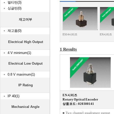
멀티턴(3)
싱글턴(0)
재고여부
재고품(0)
ES14시리즈
EN시리즈
Electrical High Output
1 Results
4 V minimum(1)
Electrical Low Output
0.8 V maximum(1)
IP Rating
EN시리즈
IP 40(1)
Rotary Optical Encoder
상품코드 : 020300141
Mechanical Angle
■ Two channel quadrature output