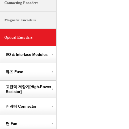
Contacting Encoders
Magnetic Encoders
Optical Encoders
I/O & Interface Modules
퓨즈 Fuse
고전력 저항기[High-Power
Resistor]
컨넥터 Connector
팬 Fan