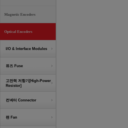
Magnetic Encoders
Optical Encoders
I/O & Interface Modules
퓨즈 Fuse
고전력 저항기[High-Power
Resistor]
컨넥터 Connector
팬 Fan