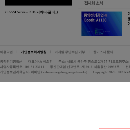
2ESSM Series - PCB 커넥터-플러그
2
|
|
|
이용약관
개인정보처리방침
이메일 무단수집 거부
웹마스터 문의
동양전기공업㈜
대표이사: 이희진
주소: 서울시 용산구 원효로 2가 57-7 [도로명주소: 
사업자등록번호: 106-81-23014
통신판매업 신고번호: 제 2016-서울용산-00993호
전화
개인정보관리책임자: 이혜민 (webmaster@dongyangele.co.kr)
Copyright 2026 DONGY