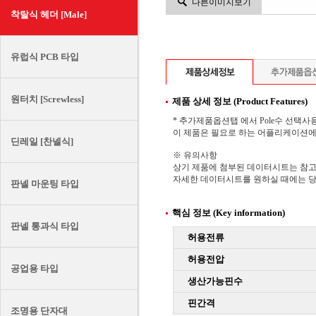
다른이미지보기
착탈식 헤더 [Male]
유럽식 PCB 타입
원터치 [Screwless]
제품 상세 정보 (Product Features)
* 추가제품옵션탭 에서 Pole수 선택사
이 제품은 필요로 하는 어플리케이션에 맞
딘레일 [찬넬식]
※ 유의사항
상기 제품에 첨부된 데이터시트는 참
자세한 데이터시트를 원하실 때에는 당
판넬 마운팅 타입
핵심 정보 (Key information)
판넬 통과식 타입
허용전류
허용전압
공업용 타입
생산가능핀수
핀간격
조명용 단자대