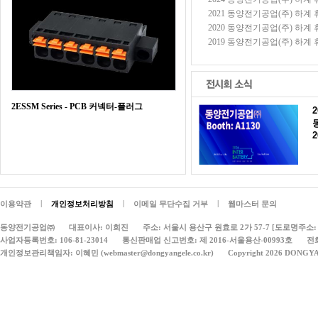
2021 동양전기공업(주) 하계 휴가
2020 동양전기공업(주) 하계 휴가
2019 동양전기공업(주) 하계 휴가
2ESSM Series - PCB 커넥터-플러그
2
|
|
|
이용약관
개인정보처리방침
이메일 무단수집 거부
웹마스터 문의
동양전기공업㈜
대표이사: 이희진
주소: 서울시 용산구 원효로 2가 57-7 [도로명주소: 
사업자등록번호: 106-81-23014
통신판매업 신고번호: 제 2016-서울용산-00993호
전화
개인정보관리책임자: 이혜민 (webmaster@dongyangele.co.kr)
Copyright 2026 DONGY