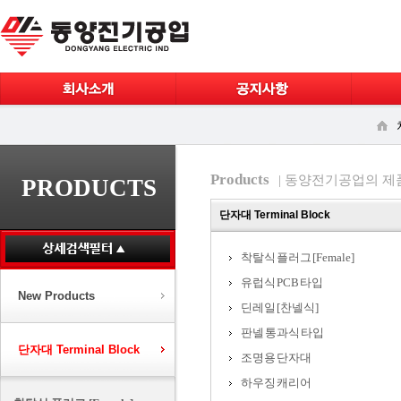
Products
| 동양전기공업의 제
PRODUCTS
단자대 Terminal Block
착탈식 플러그 [Female]
유럽식 PCB 타입
New Products
딘레일 [찬넬식]
판넬 통과식 타입
단자대 Terminal Block
조명용 단자대
하우징 캐리어