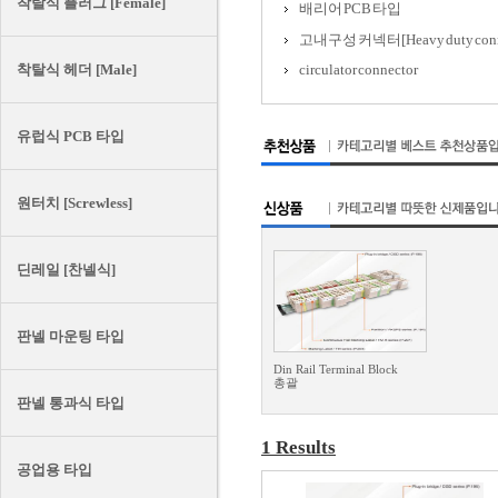
착탈식 플러그 [Female]
배리어 PCB 타입
고내구성 커넥터[Heavy duty conn
착탈식 헤더 [Male]
circulator connector
유럽식 PCB 타입
원터치 [Screwless]
딘레일 [찬넬식]
판넬 마운팅 타입
Din Rail Terminal Block
총괄
판넬 통과식 타입
1 Results
공업용 타입