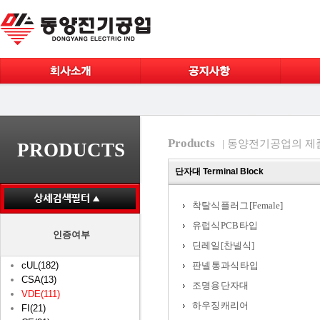
Products
| 동양전기공업의 제
PRODUCTS
단자대 Terminal Block
착탈식 플러그 [Female]
유럽식 PCB 타입
인증여부
딘레일 [찬넬식]
cUL(182)
판넬 통과식 타입
CSA(13)
조명용 단자대
VDE(111)
하우징 캐리어
FI(21)