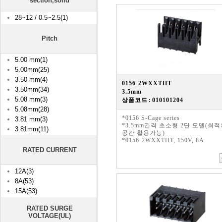
section,soild
28~12 / 0.5~2.5(1)
Pitch
5.00 mm(1)
5.00mm(25)
3.50 mm(4)
0156-2WXXTHT
3.50mm(34)
3.5mm
5.08 mm(3)
상품코드 : 010101204
5.08mm(28)
*0156 S-Cage series
3.81 mm(3)
*3.5mm간격 초소형 2단 모델(최
3.81mm(11)
공간 활용가능)
*0156-2WXXTHT, 150V, 8A
RATED CURRENT
12A(3)
8A(53)
15A(53)
RATED SURGE
VOLTAGE(UL)